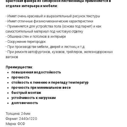
Брастская фанера из сибирской лиственницы применяется в
отделке интерьера и мебели
:
- Имеет очень красивый и выразительный рисунок текстуры
- Имеет отличные физико-механические характеристики
- Применяется для устройства пола (основа под паркет) и как
самостоятельный материал под чистовую отделку
- Обшивка стен и потолков в интерьере
- Сооружение перегородок
- При производстве мебели, дверей и лестниц и т.д.
- При ремонте автофургонов, кузовов, трейлеров, железнодорожных
вагонов
Преимущества
:
повышенная водостойкость
прочность
стойкость к гниению и перепаду температур
прочность при минимальном весе
быстрый монтаж
устойчивость к нагрузкам
долговечность
Толщина: 24мм
Формат: 2440x1220
Марка: ФСФ