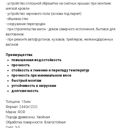
- устройство сплошной обрешетки на скатных крышах при монтаже
мягкой кровли
- устройство чернового пола (основа под паркет)
- обшивка стен
- сооружение перегородок
- при строительстве вагон - домов северного исполнения, бытовок для
вахтовиков.
- при ремонте автофургонов, кузовов, трейлеров, железнодорожных
вагонов
Преимущества
:
повышенная водостойкость
прочность
стойкость к гниению и перепаду температур
прочность при минимальном весе
быстрый монтаж
устойчивость к нагрузкам
долговечность.
Толщина: 15мм
Формат: 2440x1220
Марка: ФСФ
Порода древесины: Хвойная
Обработка поверхности: Влагостойкая
Сорт: 3-3