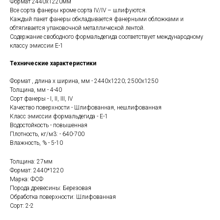
Формат 2440х1220мм
Все сорта фанеры кроме сорта IV/IV – шлифуются.
Каждый пакет фанеры обкладывается фанерными обложками и
обтягивается упаковочной металлической лентой.
Содержание свободного формальдегида соответствует международному
классу эмиссии E-1
Технические характеристики
Формат , длина х ширина, мм - 2440х1220; 2500х1250
Толщина, мм - 4-40
Сорт фанеры - I, II, III, IV
Качество поверхности - Шлифованная, нешлифованная
Класс эмиссии формальдегида - Е-1
Водостойкость - повышенная
Плотность, кг/м3: - 640-700
Влажность, % - 5-10
Толщина: 27мм
Формат: 2440*1220
Марка: ФСФ
Порода древесины: Березовая
Обработка поверхности: Шлифованная
Сорт: 2-2