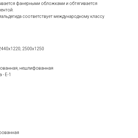
ывается фанерными обложками и обтягивается
ентой.
альдегида соответствует международному классу
 2440х1220; 2500х1250
фованная, нешлифованная
- Е-1
фованная