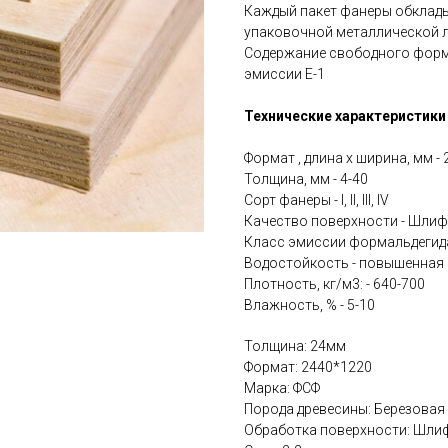
Каждый пакет фанеры обклад
упаковочной металлической л
Содержание свободного форм
эмиссии E-1
Технические характеристики
Формат , длина х ширина, мм -
Толщина, мм - 4-40
Сорт фанеры - I, II, III, IV
Качество поверхности - Шли
Класс эмиссии формальдегида 
Водостойкость - повышенная
Плотность, кг/м3: - 640-700
Влажность, % - 5-10
Толщина: 24мм
Формат: 2440*1220
Марка: ФСФ
Порода древесины: Березовая
Обработка поверхности: Шли