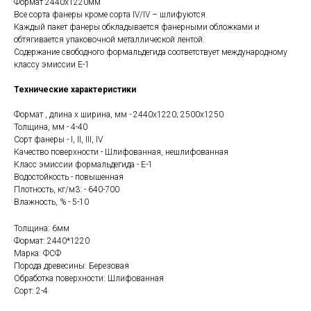
Формат 2440х1220мм
Все сорта фанеры кроме сорта IV/IV – шлифуются.
Каждый пакет фанеры обкладывается фанерными обложками и
обтягивается упаковочной металлической лентой.
Содержание свободного формальдегида соответствует международному
классу эмиссии E-1
Технические характеристики
Формат , длина х ширина, мм - 2440х1220; 2500х1250
Толщина, мм - 4-40
Сорт фанеры - I, II, III, IV
Качество поверхности - Шлифованная, нешлифованная
Класс эмиссии формальдегида - Е-1
Водостойкость - повышенная
Плотность, кг/м3: - 640-700
Влажность, % - 5-10
Толщина: 6мм
Формат: 2440*1220
Марка: ФСФ
Порода древесины: Березовая
Обработка поверхности: Шлифованная
Сорт: 2-4