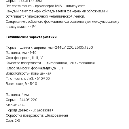
Формат 2440х1220мм
Все сорта фанеры кроме сорта IV/IV – шлифуются.
Каждый пакет фанеры обкладывается фанерными обложками и
обтягивается упаковочной металлической лентой.
Содержание свободного формальдегида соответствует международному
классу эмиссии E-1
Технические характеристики
Формат , длина х ширина, мм - 2440х1220; 2500х1250
Толщина, мм - 4-40
Сорт фанеры - I, II, III, IV
Качество поверхности - Шлифованная, нешлифованная
Класс эмиссии формальдегида - Е-1
Водостойкость - повышенная
Плотность, кг/м3: - 640-700
Влажность, % - 5-10
Толщина: 4мм
Формат: 2440*1220
Марка: ФСФ
Порода древесины: Березовая
Обработка поверхности: Шлифованная
Сорт: 2-3