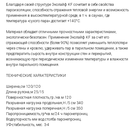
Благодаря своей структуре Эколайф KF сочетает в себе свойства
пароизоляции, способность отражения тепловой энергии и возможность
применения в высокотемпературной среде, в т.ч. в саунах, где
температура «сухого пара» достигает +140°С.
Материал обладает отличными прочностными характеристиками,
экологически безопасен. Применение Эколайф KF за счёт его
отражающей способности (более 90%) позволяет уменьшить теплопотери
через стены и кровлю, удерживать пар в парильном помещении, а также
предотвратить сырость внутри конструкции стен и перекрытий,
возникающую при периодическом изменении температуры и влажности
внутри парильного помещения.
ТЕХНИЧЕСКИЕ ХАРАКТЕРИСТИКИ
Ширина,см 120/120
Длина рулона,м 25/15
Поверхностная плотность,гр./кв.м 120
Разрывная нагрузка продольная,Н /5 см 340
Разрывная нагрузка поперечная,Н /5 см 350
Паропроницаемость,гр*кв.м/24 ч паронепрониц.
Водоупорность мм вод.столба паронепрониц.
УФ-стабильность, мес. 3-4