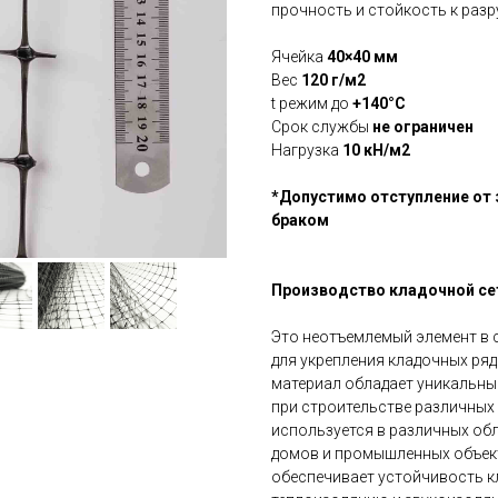
прочность и стойкость к раз
Ячейка
40×40 мм
Вес
120 г/м2
t режим до
+140°C
Срок службы
не ограничен
Нагрузка
10 кН/м2
*Допустимо отступление от з
браком
Производство кладочной сет
Это неотъемлемый элемент в 
для укрепления кладочных ря
материал обладает уникальны
при строительстве различных
используется в различных об
домов и промышленных объект
обеспечивает устойчивость к