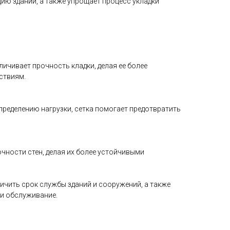
ию зданий, а также упрощает процесс укладки
личивает прочность кладки, делая ее более
ствиям.
ределению нагрузки, сетка помогает предотвратить
чности стен, делая их более устойчивыми
ичить срок службы зданий и сооружений, а также
 и обслуживание.