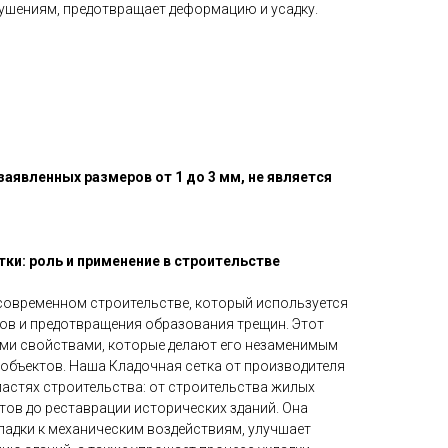
рушениям, предотвращает деформацию и усадку.
аявленных размеров от 1 до 3 мм, не является
ки: роль и применение в строительстве
современном строительстве, который используется
дов и предотвращения образования трещин. Этот
ми свойствами, которые делают его незаменимым
 объектов. Наша Кладочная сетка от производителя
ластях строительства: от строительства жилых
ов до реставрации исторических зданий. Она
ладки к механическим воздействиям, улучшает