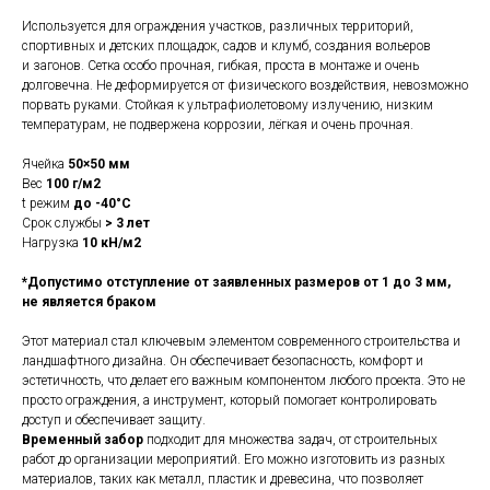
Используется для ограждения участков, различных территорий,
спортивных и детских площадок, садов и клумб, создания вольеров
и загонов. Сетка особо прочная, гибкая, проста в монтаже и очень
долговечна. Не деформируется от физического воздействия, невозможно
порвать руками. Стойкая к ультрафиолетовому излучению, низким
температурам, не подвержена коррозии, лёгкая и очень прочная.
Ячейка
50×50 мм
Вес
100 г/м2
t режим
до -40°C
Срок службы
> 3 лет
Нагрузка
10 кН/м2
*Допустимо отступление от заявленных размеров от 1 до 3 мм,
не является браком
Этот материал стал ключевым элементом современного строительства и
ландшафтного дизайна. Он обеспечивает безопасность, комфорт и
эстетичность, что делает его важным компонентом любого проекта. Это не
просто ограждения, а инструмент, который помогает контролировать
доступ и обеспечивает защиту.
Временный забор
подходит для множества задач, от строительных
работ до организации мероприятий. Его можно изготовить из разных
материалов, таких как металл, пластик и древесина, что позволяет